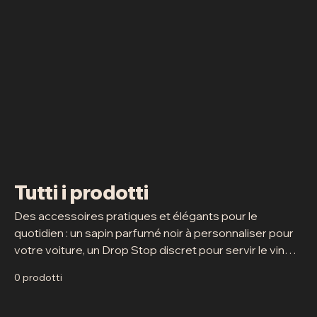
Tutti i prodotti
Des accessoires pratiques et élégants pour le
quotidien : un sapin parfumé noir à personnaliser pour
votre voiture, un Drop Stop discret pour servir le vin
sans goutte, et une mini sacoche compacte pour
0 prodotti
ranger vos jetons de lavage. Simples, utiles et stylés.