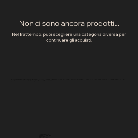
Non ci sono ancora prodotti...
Nel frattempo, puoi scegliere una categoria diversa per
continuare gli acquisti.
Noi di CareWash Cernier ci impegniamo a fornirti lavaggi automatici rapidi, efficienti e senza compromessi. La tua soddisfazione è la nostra priorità e saremo lieti di
prenderci cura del tuo veicolo ogni volta che ti faremo visita.
I nostri partner
Le nostre stazioni
Aria Fuka