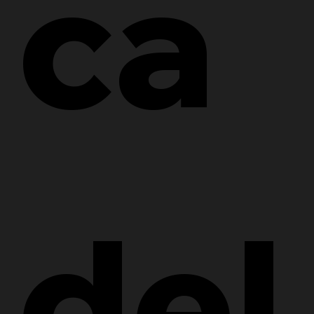
ca 
del