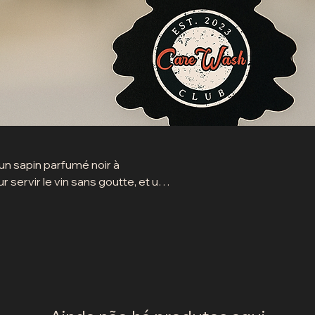
 un sapin parfumé noir à
 servir le vin sans goutte, et une
imples, utiles et stylés.