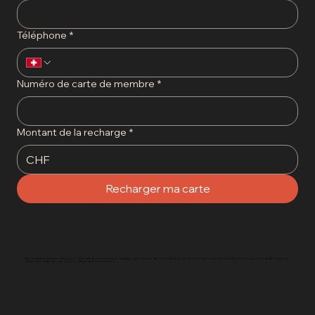
Téléphone
*
Numéro de carte de membre
*
Montant de la recharge
*
CHF
Recharger ma carte
Na CareWash Cernier, estamos comprometidos em fornecer lavagens automáticas de carros rápidas, eficientes e rigorosas. Sua satisfação é nossa prioridade e teremos
prazer em cuidar do seu veículo sempre que o visitarmos.